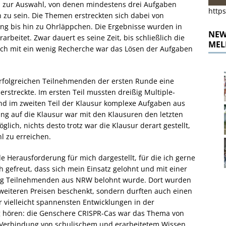
n zur Auswahl, von denen mindestens drei Aufgaben
https
 zu sein. Die Themen erstreckten sich dabei von
ng bis hin zu Ohrläppchen. Die Ergebnisse wurden in
NEWS
arbeitet. Zwar dauert es seine Zeit, bis schließlich die
MEL
och mit ein wenig Recherche war das Lösen der Aufgaben
erfolgreichen Teilnehmenden der ersten Runde eine
erstreckte. Im ersten Teil mussten dreißig Multiple-
d im zweiten Teil der Klausur komplexe Aufgaben aus
ung auf die Klausur war mit den Klausuren den letzten
glich, nichts desto trotz war die Klausur derart gestellt,
hl zu erreichen.
Herausforderung für mich dargestellt, für die ich gerne
h gefreut, dass sich mein Einsatz gelohnt und mit einer
rzig Teilnehmenden aus NRW belohnt wurde. Dort wurden
weiteren Preisen beschenkt, sondern durften auch einen
r vielleicht spannensten Entwicklungen in der
g hören: die Genschere CRISPR-Cas war das Thema von
 Verbindung von schulischem und erarbeitetem Wissen