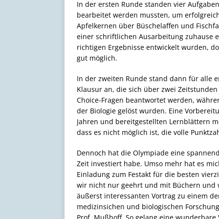
In der ersten Runde standen vier Aufgabe
bearbeitet werden mussten, um erfolgreich
Apfelkernen über Büschelaffen und Fischfa
einer schriftlichen Ausarbeitung zuhause er
richtigen Ergebnisse entwickelt wurden, d
gut möglich.
In der zweiten Runde stand dann für alle 
Klausur an, die sich über zwei Zeitstunden 
Choice-Fragen beantwortet werden, währen
der Biologie gelöst wurden. Eine Vorbereit
Jahren und bereitgestellten Lernblättern mö
dass es nicht möglich ist, die volle Punktza
Dennoch hat die Olympiade eine spannende 
Zeit investiert habe. Umso mehr hat es mic
Einladung zum Festakt für die besten vie
wir nicht nur geehrt und mit Büchern und 
äußerst interessanten Vortrag zu einem de
medizinsichen und biologischen Forschun
Prof. Mußhoff. So gelang eine wunderbare