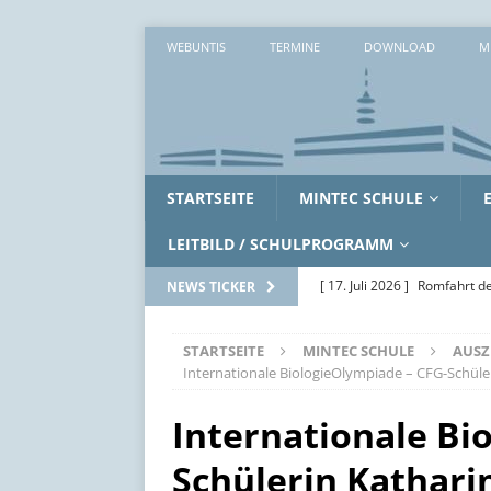
WEBUNTIS
TERMINE
DOWNLOAD
M
STARTSEITE
MINTEC SCHULE
LEITBILD / SCHULPROGRAMM
[ 17. Juli 2026 ]
Romfahrt de
NEWS TICKER
[ 16. Juli 2026 ]
Workshopwo
STARTSEITE
MINTEC SCHULE
AUSZ
ALLGEMEIN
Internationale BiologieOlympiade – CFG-Schüle
[ 15. Juli 2026 ]
Zwei erlebni
Internationale Bi
[ 14. Juli 2026 ]
Zwischen Ak
Schülerin Kathari
SoWi-LK
AUS DEM UNTE