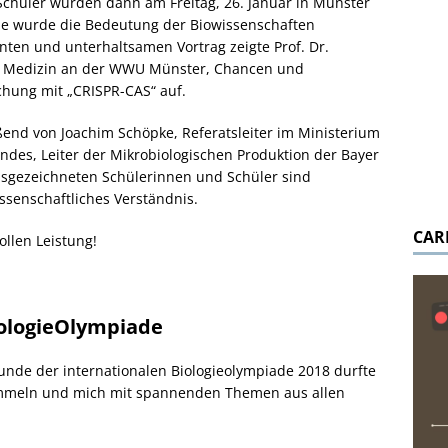
chüler wurden dann am Freitag, 26. Januar in Münster
unde wurde die Bedeutung der Biowissenschaften
nten und unterhaltsamen Vortrag zeigte Prof. Dr.
le Medizin an der WWU Münster, Chancen und
chung mit „CRISPR-CAS“ auf.
end von Joachim Schöpke, Referatsleiter im Ministerium
ndes, Leiter der Mikrobiologischen Produktion der Bayer
ausgezeichneten Schülerinnen und Schüler sind
senschaftliches Verständnis.
CAR
ollen Leistung!
iologieOlympiade
unde der internationalen Biologieolympiade 2018 durfte
ammeln und mich mit spannenden Themen aus allen