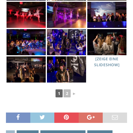
[ZEIGE EINE
SLIDESHOW]
1
2
►