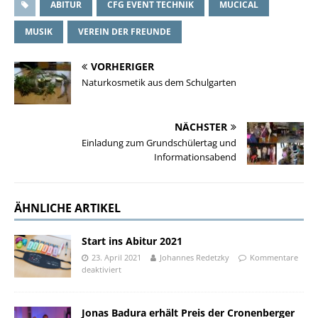
ABITUR
CFG EVENT TECHNIK
MUCICAL
MUSIK
VEREIN DER FREUNDE
VORHERIGER
Naturkosmetik aus dem Schulgarten
NÄCHSTER
Einladung zum Grundschülertag und
Informationsabend
ÄHNLICHE ARTIKEL
Start ins Abitur 2021
23. April 2021
Johannes Redetzky
Kommentare
deaktiviert
Jonas Badura erhält Preis der Cronenberger