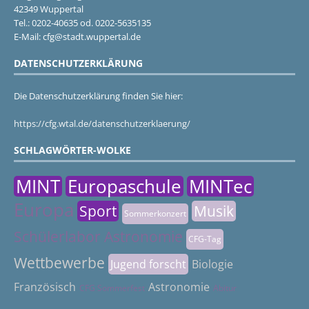
42349 Wuppertal
Tel.: 0202-40635 od. 0202-5635135
E-Mail: cfg@stadt.wuppertal.de
DATENSCHUTZERKLÄRUNG
Die Datenschutzerklärung finden Sie hier:
https://cfg.wtal.de/datenschutzerklaerung/
SCHLAGWÖRTER-WOLKE
MINT
Europaschule
MINTec
Europa
Sport
Musik
Sommerkonzert
Schülerlabor Astronomie
CFG-Tag
Wettbewerbe
Jugend forscht
Biologie
Französisch
Astronomie
CFG Sommerfest
Abitur