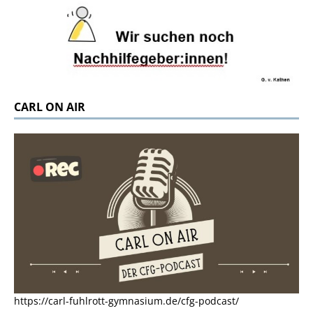
CARL ON AIR
https://carl-fuhlrott-gymnasium.de/cfg-podcast/