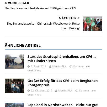
VORHERIGER
Der Sustainable Lifestyle Award 2009 geht ans CFG
NÄCHSTER
Sieg im landesweiten Chinesisch-Wettbewerb: Reise
nach Peking!
ÄHNLICHE ARTIKEL
Start des Stratosphärenballons am CFG …
mit Hindernissen
2. April 2019
Martin Pick
Kommentare
deaktiviert
Großer Erfolg für das CFG beim Bergischen
Röntgenpreis
22. Oktober 2010
Martin Pick
Kommentare
deaktiviert
Lappland in Nordschweden – nicht nur gut