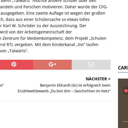
el, denn „Talwärts“ möchte andere Schüler über den
Handeln und Forschen motivieren. Daher wurde der CFG-
n ausgegeben. Eine zweite Auflage ist wegen der großen
ch, dass aus einer Schülersache so etwas tolles
er Karl W. Schröder zu der Auszeichnung. Der
ird von der Arbeitsgemeinschaft der
 Zentrum für Medienkompetenz, dem Projekt „Schulen
d RTL vergeben. Mit dem Kinderkanal „tivi“ laufen
von „Talwärts“.
CAR
NÄCHSTER
de“
Benjamin Ebhardt (6c) ist erfolgreich beim
Erzählwettbewerb „Du bist drin – Geschichten im Netz“