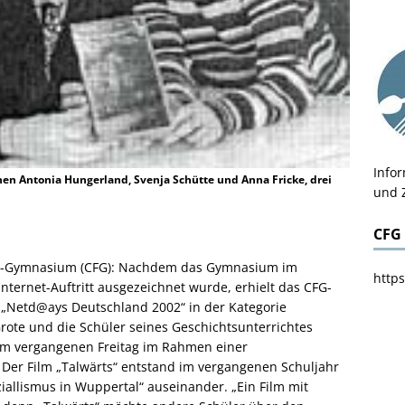
Info
nen Antonia Hungerland, Svenja Schütte und Anna Fricke, drei
und 
CFG
rott-Gymnasium (CFG): Nachdem das Gymnasium im
https
Internet-Auftritt ausgezeichnet wurde, erhielt das CFG-
r „Netd@ays Deutschland 2002“ in der Kategorie
rote und die Schüler seines Geschichtsunterrichtes
am vergangenen Freitag im Rahmen einer
. Der Film „Talwärts“ entstand im vergangenen Schuljahr
iallismus in Wuppertal“ auseinander. „Ein Film mit