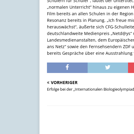
Schülern für Schüler“, lautet der Untertit
„normalen Unterricht“ hinaus zu eigenen 
Film bereits an allen Schulen in der Regio
Resonanz bereits in Planung. „Ich freue mi
herauswächst“, äußerte sich CFG-Schulleit
deutschlandweite Medienpreis „Netd@ys“ w
Landesmedienanstalten, dem Europäischen
ans Netz“ sowie den Fernsehsendern ZDF un
bereits Gespräche über eine Ausstrahlung 
VORHERIGER
Erfolge bei der „Internationalen Biologieolympia