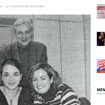
merferien!
ALLGEMEIN
hiv
Kommentare deaktiviert
MEN