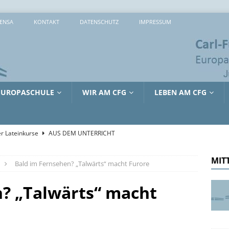
ENSA
KONTAKT
DATENSCHUTZ
IMPRESSUM
EUROPASCHULE
WIR AM CFG
LEBEN AM CFG
r Lateinkurse
AUS DEM UNTERRICHT
che 2026: 373 Mal Lernen, Entdecken und Ausprobieren
MIT
Bald im Fernsehen? „Talwärts“ macht Furore
sreiche Tage in Lille
AUS DEM UNTERRICHT
? „Talwärts“ macht
tienkultur und Kinderschutz: Jürgen Hardt im Gespräch mit dem
RRICHT