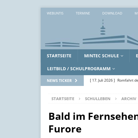
WEBUNTIS
TERMINE
DOWNLOAD
M
STARTSEITE
MINTEC SCHULE
LEITBILD / SCHULPROGRAMM
[ 17. Juli 2026 ]
Romfahrt de
NEWS TICKER
[ 16. Juli 2026 ]
Workshopwo
STARTSEITE
SCHULLEBEN
ARCHIV
ALLGEMEIN
[ 15. Juli 2026 ]
Zwei erlebni
Bald im Fernsehen
[ 14. Juli 2026 ]
Zwischen Ak
Furore
SoWi-LK
AUS DEM UNTE