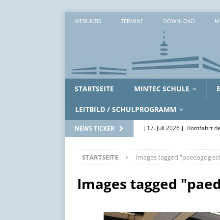
WEBUNTIS
TERMINE
DOWNLOAD
M
STARTSEITE
MINTEC SCHULE
LEITBILD / SCHULPROGRAMM
[ 17. Juli 2026 ]
Romfahrt de
NEWS TICKER
[ 16. Juli 2026 ]
Workshopwo
STARTSEITE
Images tagged "paedagogisc
ALLGEMEIN
[ 15. Juli 2026 ]
Zwei erlebni
Images tagged "paed
[ 14. Juli 2026 ]
Zwischen Ak
SoWi-LK
AUS DEM UNTE