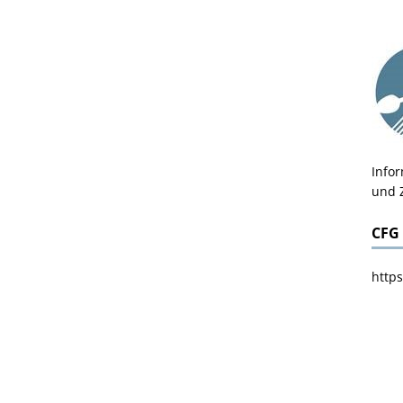
Info
und 
CFG
https