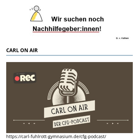
CARL ON AIR
https://carl-fuhlrott-gymnasium.de/cfg-podcast/