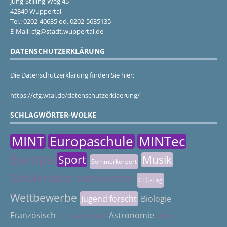
Jung-Stilling-Weg 45
42349 Wuppertal
Tel.: 0202-40635 od. 0202-5635135
E-Mail: cfg@stadt.wuppertal.de
DATENSCHUTZERKLÄRUNG
Die Datenschutzerklärung finden Sie hier:
https://cfg.wtal.de/datenschutzerklaerung/
SCHLAGWÖRTER-WOLKE
MINT
Europaschule
MINTec
Europa
Sport
Musik
Sommerkonzert
Schülerlabor Astronomie
CFG-Tag
Wettbewerbe
Jugend forscht
Biologie
Französisch
Astronomie
CFG Sommerfest
Abitur