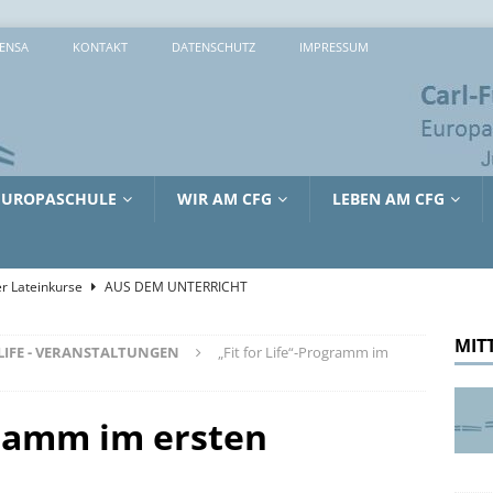
ENSA
KONTAKT
DATENSCHUTZ
IMPRESSUM
EUROPASCHULE
WIR AM CFG
LEBEN AM CFG
r Lateinkurse
AUS DEM UNTERRICHT
che 2026: 373 Mal Lernen, Entdecken und Ausprobieren
MIT
 LIFE - VERANSTALTUNGEN
„Fit for Life“-Programm im
sreiche Tage in Lille
AUS DEM UNTERRICHT
ogramm im ersten
tienkultur und Kinderschutz: Jürgen Hardt im Gespräch mit dem
RRICHT