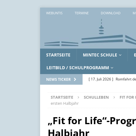
WEBUNTIS
TERMINE
DOWNLOAD
M
STARTSEITE
MINTEC SCHULE
LEITBILD / SCHULPROGRAMM
[ 17. Juli 2026 ]
Romfahrt de
NEWS TICKER
[ 16. Juli 2026 ]
Workshopwo
STARTSEITE
SCHULLEBEN
FIT FOR
ALLGEMEIN
ersten Halbjahr
[ 15. Juli 2026 ]
Zwei erlebni
„Fit for Life“-Pr
[ 14. Juli 2026 ]
Zwischen Ak
Halbjahr
SoWi-LK
AUS DEM UNTE