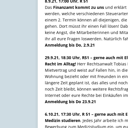
8.9.21, 17:00 Uhr, R 51
Das
Finanzamt kommt zu uns
und erklärt
werden, welche verschiedenen Steuerarten 
einem 2. Termin können all diejenigen, di
gehen. Dort müsst ihr einen Fall lösen! Da
keine Angst, die Mitarbeiterinnen und Mit
ihr all eure Fragen loswerden. Natürlich f
Anmeldung bis Do, 2.9.21
29.9.21, 18:30 Uhr, R51 – gerne auch mit El
Recht im Alltag!
Herr Rechtsanwalt Tobias B
Mietvertrag und weist auf Fallen hin, in die
Wohnung bezieht oder mit Freunden in eine
längere Zeit geplant ist, das alles und noch
noch Zeit bleibt, können weitere Rechtsfr
Internet oder eure Rechte bei Einkäufen i
Anmeldung bis Do 23.9.21
6.10.21, 17:30 Uhr, R 51 – gerne auch mit E
Medizin studieren
. Jedes Jahr arbeite ich
Bewerbung zum Medizistudium ein, um eu