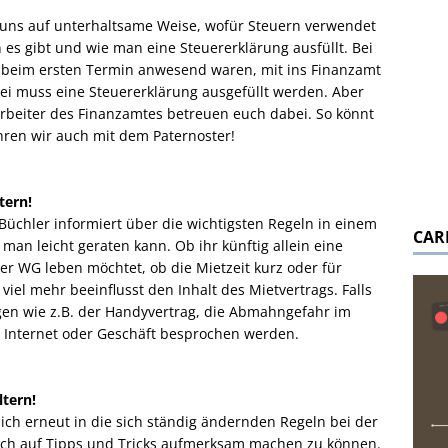
 uns auf unterhaltsame Weise, wofür Steuern verwendet
es gibt und wie man eine Steuererklärung ausfüllt. Bei
e beim ersten Termin anwesend waren, mit ins Finanzamt
bei muss eine Steuererklärung ausgefüllt werden. Aber
arbeiter des Finanzamtes betreuen euch dabei. So könnt
ahren wir auch mit dem Paternoster!
tern!
üchler informiert über die wichtigsten Regeln in einem
CAR
 man leicht geraten kann. Ob ihr künftig allein eine
r WG leben möchtet, ob die Mietzeit kurz oder für
 viel mehr beeinflusst den Inhalt des Mietvertrags. Falls
agen wie z.B. der Handyvertrag, die Abmahngefahr im
m Internet oder Geschäft besprochen werden.
ltern!
 mich erneut in die sich ständig ändernden Regeln bei der
ch auf Tipps und Tricks aufmerksam machen zu können.