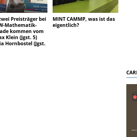
zwei Preisträger bei
MINT CAMMP, was ist das
W-Mathematik-
eigentlich?
iade kommen vom
x Klein (Jgst. 5)
ia Hornbostel (Jgst.
CAR