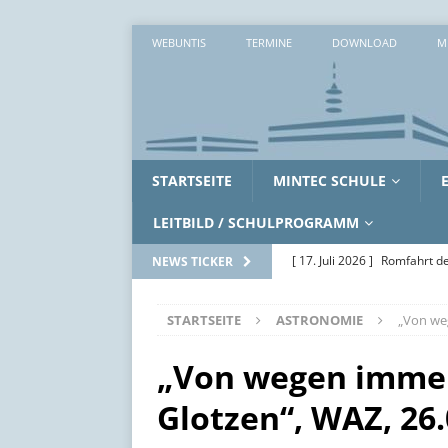
WEBUNTIS
TERMINE
DOWNLOAD
M
STARTSEITE
MINTEC SCHULE
LEITBILD / SCHULPROGRAMM
[ 17. Juli 2026 ]
Romfahrt de
NEWS TICKER
[ 16. Juli 2026 ]
Workshopwo
STARTSEITE
ASTRONOMIE
„Von we
ALLGEMEIN
[ 15. Juli 2026 ]
Zwei erlebni
„Von wegen immer
[ 14. Juli 2026 ]
Zwischen Ak
Glotzen“, WAZ, 26.
SoWi-LK
AUS DEM UNTE