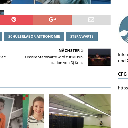
den
SCHÜLERLABOR ASTRONOMIE
STERNWARTE
NÄCHSTER
Info
5er!
Unsere Sternwarte wird zur Music-
und 
Location von DJ Kribz
CFG
https