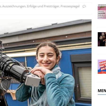
merferien!
ALLGEMEIN
e
,
Auszeichnungen, Erfolge und Preisträger
,
Pressespiegel
MEN