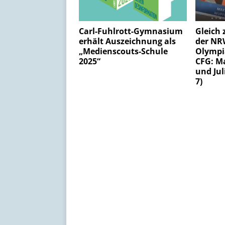
Carl-Fuhlrott-Gymnasium
Gleich 
erhält Auszeichnung als
der NR
„Medienscouts-Schule
Olymp
2025“
CFG: Ma
und Jul
7)