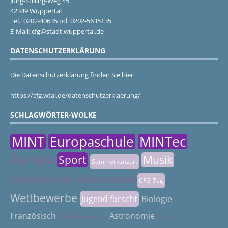
Jung-Stilling-Weg 45
42349 Wuppertal
Tel.: 0202-40635 od. 0202-5635135
E-Mail: cfg@stadt.wuppertal.de
DATENSCHUTZERKLÄRUNG
Die Datenschutzerklärung finden Sie hier:
https://cfg.wtal.de/datenschutzerklaerung/
SCHLAGWÖRTER-WOLKE
MINT
Europaschule
MINTec
Europa
Sport
Musik
Sommerkonzert
Schülerlabor Astronomie
CFG-Tag
Wettbewerbe
Jugend forscht
Biologie
Französisch
Astronomie
CFG Sommerfest
Abitur