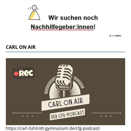
CARL ON AIR
https://carl-fuhlrott-gymnasium.de/cfg-podcast/