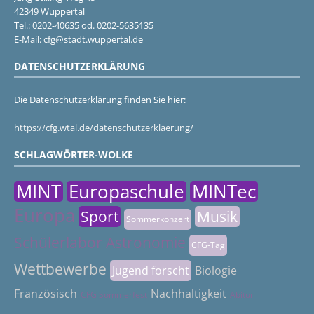
42349 Wuppertal
Tel.: 0202-40635 od. 0202-5635135
E-Mail: cfg@stadt.wuppertal.de
DATENSCHUTZERKLÄRUNG
Die Datenschutzerklärung finden Sie hier:
https://cfg.wtal.de/datenschutzerklaerung/
SCHLAGWÖRTER-WOLKE
MINT
Europaschule
MINTec
Europa
Sport
Musik
Sommerkonzert
Schülerlabor Astronomie
CFG-Tag
Wettbewerbe
Jugend forscht
Biologie
Französisch
Nachhaltigkeit
CFG Sommerfest
Abitur