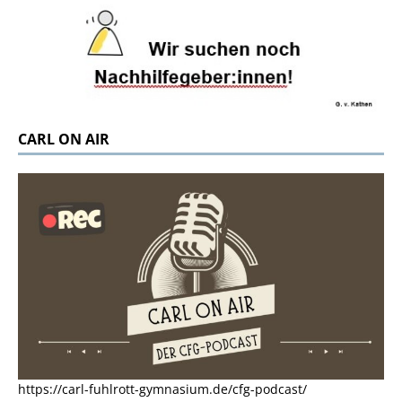
CARL ON AIR
https://carl-fuhlrott-gymnasium.de/cfg-podcast/