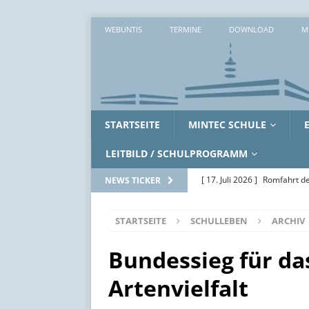
WEBUNTIS
TERMINE
DOWNLOAD
M
STARTSEITE
MINTEC SCHULE
LEITBILD / SCHULPROGRAMM
[ 17. Juli 2026 ]
Romfahrt de
NEWS TICKER
[ 16. Juli 2026 ]
Workshopwo
STARTSEITE
SCHULLEBEN
ARCHIV
ALLGEMEIN
[ 15. Juli 2026 ]
Zwei erlebni
Bundessieg für da
[ 14. Juli 2026 ]
Zwischen Ak
Artenvielfalt
SoWi-LK
AUS DEM UNTE