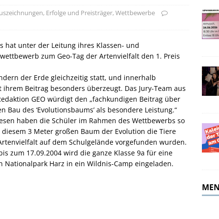
merferien!
ALLGEMEIN
uszeichnungen, Erfolge und Preisträger
,
Wettbewerbe
s hat unter der Leitung ihres Klassen- und
rwettbewerb zum Geo-Tag der Artenvielfalt den 1. Preis
ändern der Erde gleichzeitig statt, und innerhalb
t ihrem Beitrag besonders überzeugt. Das Jury-Team aus
edaktion GEO würdigt den „fachkundigen Beitrag über
 Bau des ‘Evolutionsbaums’ als besondere Leistung.“
esen haben die Schüler im Rahmen des Wettbewerbs so
in diesem 3 Meter großen Baum der Evolution die Tiere
Artenvielfalt auf dem Schulgelände vorgefunden wurden.
bis zum 17.09.2004 wird die ganze Klasse 9a für eine
n Nationalpark Harz in ein Wildnis-Camp eingeladen.
MEN