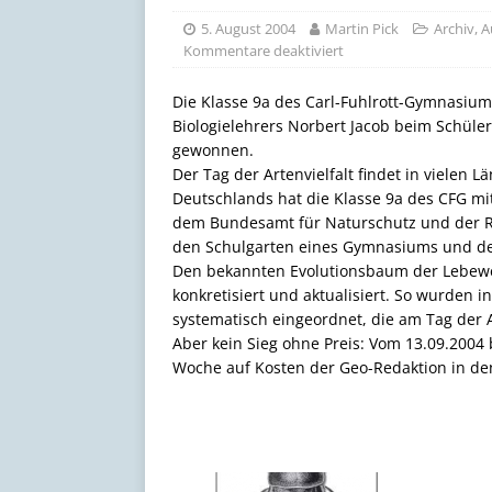
[ 17. Juli 2026 ]
Schöne Som
5. August 2004
Martin Pick
Archiv
,
A
Kommentare deaktiviert
Die Klasse 9a des Carl-Fuhlrott-Gymnasium
Biologielehrers Norbert Jacob beim Schüle
gewonnen.
Der Tag der Artenvielfalt findet in vielen L
Deutschlands hat die Klasse 9a des CFG mi
dem Bundesamt für Naturschutz und der R
den Schulgarten eines Gymnasiums und den
Den bekannten Evolutionsbaum der Lebew
konkretisiert und aktualisiert. So wurden 
systematisch eingeordnet, die am Tag der 
Aber kein Sieg ohne Preis: Vom 13.09.2004 
Woche auf Kosten der Geo-Redaktion in de