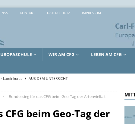
ENSA
KONTAKT
DATENSCHUTZ
IMPRESSUM
EUROPASCHULE
WIR AM CFG
LEBEN AM CFG
r Lateinkurse
AUS DEM UNTERRICHT
che 2026: 373 Mal Lernen, Entdecken und Ausprobieren
MIT
Bundessieg für das CFG beim Geo-Tag der Artenvielfalt
sreiche Tage in Lille
AUS DEM UNTERRICHT
s CFG beim Geo-Tag der
tienkultur und Kinderschutz: Jürgen Hardt im Gespräch mit dem
RRICHT