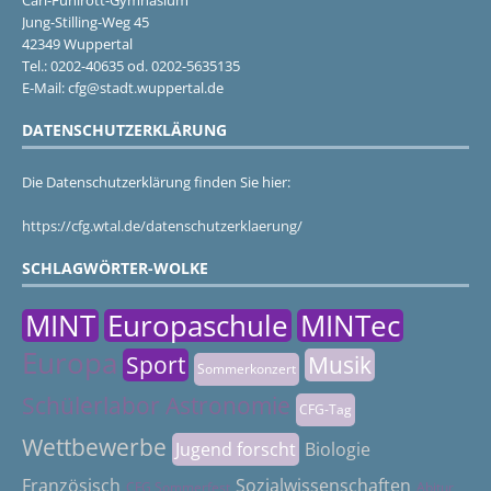
Jung-Stilling-Weg 45
42349 Wuppertal
Tel.: 0202-40635 od. 0202-5635135
E-Mail: cfg@stadt.wuppertal.de
DATENSCHUTZERKLÄRUNG
Die Datenschutzerklärung finden Sie hier:
https://cfg.wtal.de/datenschutzerklaerung/
SCHLAGWÖRTER-WOLKE
MINT
Europaschule
MINTec
Europa
Sport
Musik
Sommerkonzert
Schülerlabor Astronomie
CFG-Tag
Wettbewerbe
Jugend forscht
Biologie
Französisch
Sozialwissenschaften
CFG Sommerfest
Abitur