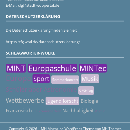
E-Mail: cfg@stadt.wuppertal.de
DATENSCHUTZERKLÄRUNG
Die Datenschutzerklärung finden Sie hier:
https://cfg.wtal.de/datenschutzerklaerung/
SCHLAGWÖRTER-WOLKE
MINT
Europaschule
MINTec
Europa
Sport
Musik
Sommerkonzert
Schülerlabor Astronomie
CFG-Tag
Wettbewerbe
Jugend forscht
Biologie
Französisch
Nachhaltigkeit
CFG Sommerfest
Abitur
Copyright © 2026 | MH Magazine WordPress Theme von
MH Themes