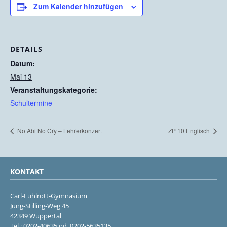
Zum Kalender hinzufügen
DETAILS
Datum:
Mai 13
Veranstaltungskategorie:
Schultermine
No Abi No Cry – Lehrerkonzert
ZP 10 Englisch
KONTAKT
Carl-Fuhlrott-Gymnasium
Jung-Stilling-Weg 45
42349 Wuppertal
Tel.: 0202-40635 od. 0202-5635135