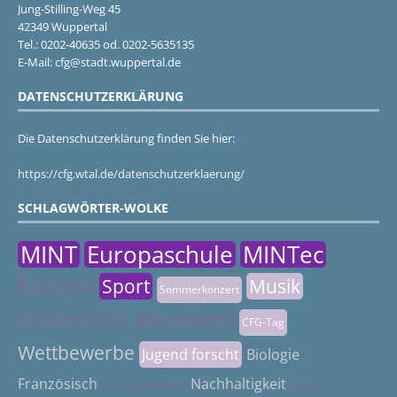
Jung-Stilling-Weg 45
42349 Wuppertal
Tel.: 0202-40635 od. 0202-5635135
E-Mail: cfg@stadt.wuppertal.de
DATENSCHUTZERKLÄRUNG
Die Datenschutzerklärung finden Sie hier:
https://cfg.wtal.de/datenschutzerklaerung/
SCHLAGWÖRTER-WOLKE
MINT
Europaschule
MINTec
Europa
Sport
Musik
Sommerkonzert
Schülerlabor Astronomie
CFG-Tag
Wettbewerbe
Jugend forscht
Biologie
Französisch
Nachhaltigkeit
CFG Sommerfest
Abitur