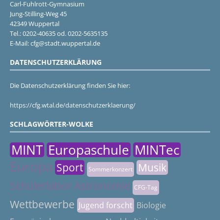
Carl-Fuhlrott-Gymnasium
Jung-Stilling-Weg 45
42349 Wuppertal
Tel.: 0202-40635 od. 0202-5635135
E-Mail: cfg@stadt.wuppertal.de
DATENSCHUTZERKLÄRUNG
Die Datenschutzerklärung finden Sie hier:
https://cfg.wtal.de/datenschutzerklaerung/
SCHLAGWÖRTER-WOLKE
MINT
Europaschule
MINTec
Europa
Sport
Musik
Sommerkonzert
Schülerlabor Astronomie
CFG-Tag
Wettbewerbe
Jugend forscht
Biologie