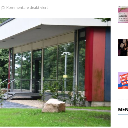
merferien!
ALLGEMEIN
Kommentare deaktiviert
MEN