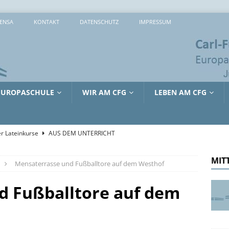
ENSA
KONTAKT
DATENSCHUTZ
IMPRESSUM
EUROPASCHULE
WIR AM CFG
LEBEN AM CFG
r Lateinkurse
AUS DEM UNTERRICHT
che 2026: 373 Mal Lernen, Entdecken und Ausprobieren
MIT
Mensaterrasse und Fußballtore auf dem Westhof
sreiche Tage in Lille
AUS DEM UNTERRICHT
d Fußballtore auf dem
tienkultur und Kinderschutz: Jürgen Hardt im Gespräch mit dem
RRICHT