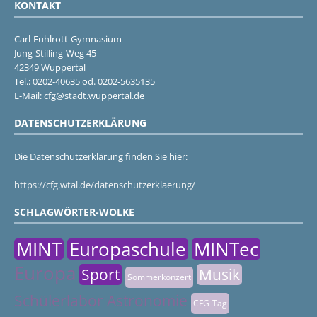
KONTAKT
Carl-Fuhlrott-Gymnasium
Jung-Stilling-Weg 45
42349 Wuppertal
Tel.: 0202-40635 od. 0202-5635135
E-Mail: cfg@stadt.wuppertal.de
DATENSCHUTZERKLÄRUNG
Die Datenschutzerklärung finden Sie hier:
https://cfg.wtal.de/datenschutzerklaerung/
SCHLAGWÖRTER-WOLKE
MINT
Europaschule
MINTec
Europa
Sport
Musik
Sommerkonzert
Schülerlabor Astronomie
CFG-Tag