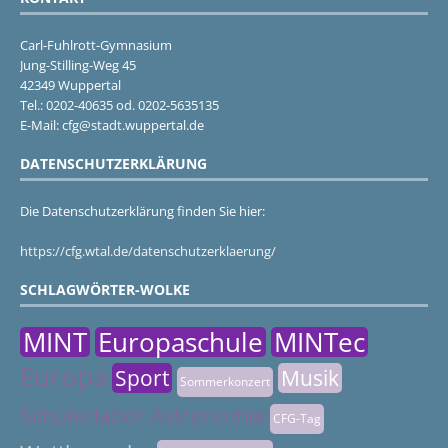
Carl-Fuhlrott-Gymnasium
Jung-Stilling-Weg 45
42349 Wuppertal
Tel.: 0202-40635 od. 0202-5635135
E-Mail: cfg@stadt.wuppertal.de
DATENSCHUTZERKLÄRUNG
Die Datenschutzerklärung finden Sie hier:
https://cfg.wtal.de/datenschutzerklaerung/
SCHLAGWÖRTER-WOLKE
MINT
Europaschule
MINTec
Europa
Sport
Musik
Sommerkonzert
Schülerlabor Astronomie
CFG-Tag