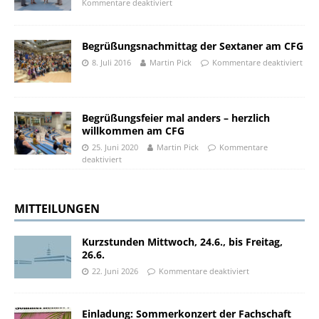
Kommentare deaktiviert
Begrüßungsnachmittag der Sextaner am CFG
8. Juli 2016
Martin Pick
Kommentare deaktiviert
Begrüßungsfeier mal anders – herzlich
willkommen am CFG
25. Juni 2020
Martin Pick
Kommentare
deaktiviert
MITTEILUNGEN
Kurzstunden Mittwoch, 24.6., bis Freitag,
26.6.
22. Juni 2026
Kommentare deaktiviert
Einladung: Sommerkonzert der Fachschaft