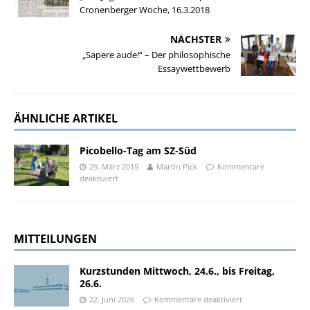
Cronenberger Woche, 16.3.2018
NÄCHSTER
„Sapere aude!“ – Der philosophische
Essaywettbewerb
ÄHNLICHE ARTIKEL
Picobello-Tag am SZ-Süd
29. März 2019
Martin Pick
Kommentare
deaktiviert
MITTEILUNGEN
Kurzstunden Mittwoch, 24.6., bis Freitag,
26.6.
22. Juni 2026
Kommentare deaktiviert